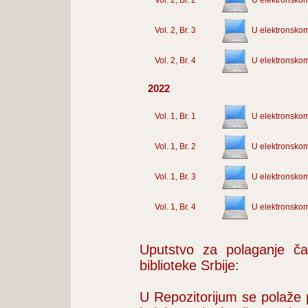
Vol. 2, Br. 2
U elektronskom
Vol. 2, Br. 3
U elektronskom
Vol. 2, Br. 4
U elektronskom
2022
Vol. 1, Br. 1
U elektronskom
Vol. 1, Br. 2
U elektronskom
Vol. 1, Br. 3
U elektronskom
Vol. 1, Br. 4
U elektronskom
Uputstvo za polaganje čas
biblioteke Srbije:
U Repozitorijum se polaže