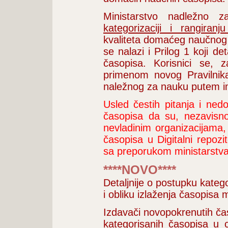
Ministarstvo nadležno
kategorizaciji i rangiran
kvaliteta domaćeg naučnog p
se nalazi i Prilog 1 koji d
časopisa. Korisnici se, 
primenom novog Pravilnika
naležnog za nauku putem i
Usled čestih pitanja i ne
časopisa da su, nezavisno
nevladinim organizacijama,
časopisa u Digitalni repozi
sa preporukom ministarstv
****NOVO****
Detaljnije o postupku kateg
i obliku izlaženja časopisa
Izdavači novopokrenutih časo
kategorisanih časopisa u c