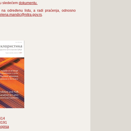
i u sledećem
dokumentu.
a na određenu listu, a radi praćenja, odnosno
jelena.mandic@nitra.gov.rs
.
414
3191
sopisa