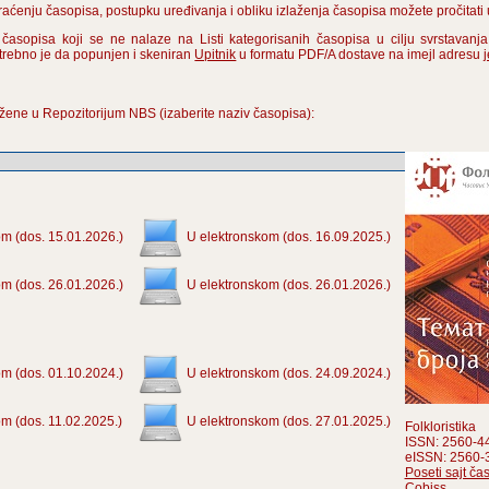
praćenju časopisa, postupku uređivanja i obliku izlaženja časopisa možete pročitat
 časopisa koji se ne nalaze na Listi kategorisanih časopisa u cilju svrstavanj
otrebno je da popunjen i skeniran
Upitnik
u formatu PDF/A dostave na imejl adresu
žene u Repozitorijum NBS (izaberite naziv časopisa):
m (dos. 15.01.2026.)
U elektronskom (dos. 16.09.2025.)
m (dos. 26.01.2026.)
U elektronskom (dos. 26.01.2026.)
m (dos. 01.10.2024.)
U elektronskom (dos. 24.09.2024.)
m (dos. 11.02.2025.)
U elektronskom (dos. 27.01.2025.)
Folkloristika
ISSN: 2560-4
eISSN: 2560-
Poseti sajt ča
Cobiss