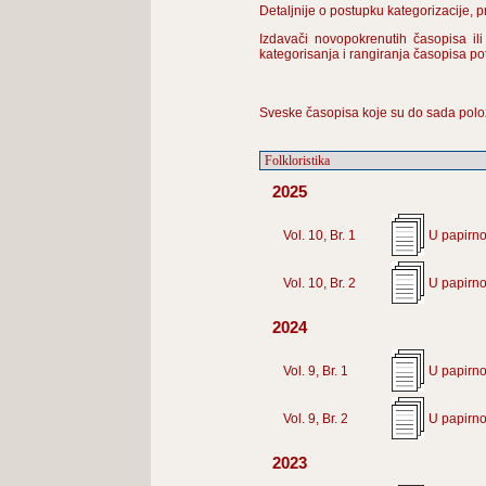
Detaljnije o postupku kategorizacije, 
Izdavači novopokrenutih časopisa ili
kategorisanja i rangiranja časopisa p
Sveske časopisa koje su do sada polo
2025
Vol. 10, Br. 1
U papirno
Vol. 10, Br. 2
U papirno
2024
Vol. 9, Br. 1
U papirno
Vol. 9, Br. 2
U papirno
2023