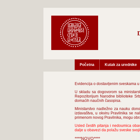
Početna
Kutak za urednike
Evidencija o dostavljenim sveskama u D
U skladu sa dogovorom sa ministarst
Repozitorijum Narodne biblioteke Srb
domaćih naučnih časopisa.
Ministarstvo nadležno za nauku dono
izdavaštva, u okviru Pravilnika se na
primenom novog Pravilnika, mogu obrat
Usled čestih pitanja i nedoumica oba
dalje u obavezi da polažu sveske svoj
****NOVO****