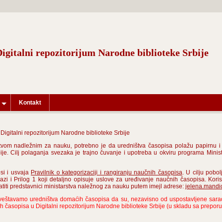
Digitalni repozitorijum Narodne biblioteke Srbije
Kontakt
igitalni repozitorijum Narodne biblioteke Srbije
vom nadležnim za nauku, potrebno je da uredništva časopisa polažu papirnu i e
ije. Cilj polaganja svezaka je trajno čuvanje i upotreba u okviru programa Minis
si i usvaja
Pravilnik o kategorizaciji i rangiranju naučnih časopisa
. U cilju pob
lazi i Prilog 1 koji detaljno opisuje uslove za uređivanje naučnih časopisa. Koris
iti predstavnici ministarstva naležnog za nauku putem imejl adrese:
jelena.mandi
veštavamo uredništva domaćih časopisa da su, nezavisno od uspostavljene sarad
ih časopisa u Digitalni repozitorijum Narodne biblioteke Srbije (u skladu sa prepo