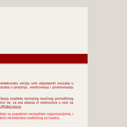
lektronsku verziju svih objavljenih svezaka u
tarstva o praćenju, vrednovanju i promovisanju
oljšanja kvaliteta domaćeg naučnog periodičnog
nici se, za sva pitanja ili nedoumice u vezi sa
c@nitra.gov.rs
.
nje sa pojedinim nevladinim organizacijama, i
rukom ministarstva nadležnog za nauku).