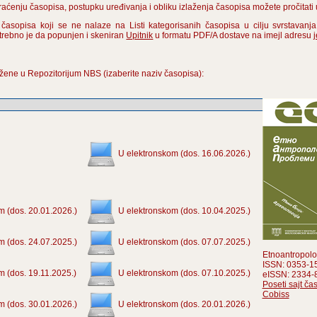
praćenju časopisa, postupku uređivanja i obliku izlaženja časopisa možete pročitat
 časopisa koji se ne nalaze na Listi kategorisanih časopisa u cilju svrstavanj
otrebno je da popunjen i skeniran
Upitnik
u formatu PDF/A dostave na imejl adresu
žene u Repozitorijum NBS (izaberite naziv časopisa):
U elektronskom (dos. 16.06.2026.)
m (dos. 20.01.2026.)
U elektronskom (dos. 10.04.2025.)
m (dos. 24.07.2025.)
U elektronskom (dos. 07.07.2025.)
Etnoantropolo
ISSN: 0353-1
m (dos. 19.11.2025.)
U elektronskom (dos. 07.10.2025.)
eISSN: 2334-
Poseti sajt ča
Cobiss
m (dos. 30.01.2026.)
U elektronskom (dos. 20.01.2026.)