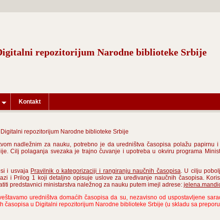
Digitalni repozitorijum Narodne biblioteke Srbije
Kontakt
igitalni repozitorijum Narodne biblioteke Srbije
vom nadležnim za nauku, potrebno je da uredništva časopisa polažu papirnu i e
ije. Cilj polaganja svezaka je trajno čuvanje i upotreba u okviru programa Minis
si i usvaja
Pravilnik o kategorizaciji i rangiranju naučnih časopisa
. U cilju pob
lazi i Prilog 1 koji detaljno opisuje uslove za uređivanje naučnih časopisa. Koris
iti predstavnici ministarstva naležnog za nauku putem imejl adrese:
jelena.mandi
veštavamo uredništva domaćih časopisa da su, nezavisno od uspostavljene sarad
ih časopisa u Digitalni repozitorijum Narodne biblioteke Srbije (u skladu sa prepo