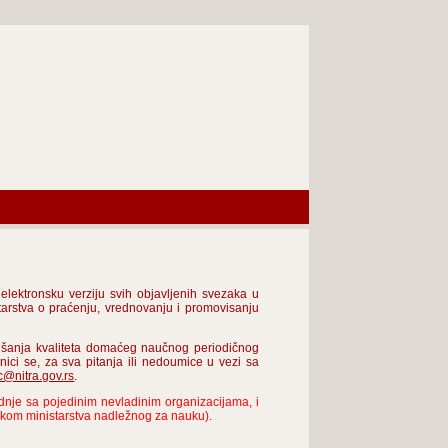
lektronsku verziju svih objavljenih svezaka u
tarstva o praćenju, vrednovanju i promovisanju
oljšanja kvaliteta domaćeg naučnog periodičnog
nici se, za sva pitanja ili nedoumice u vezi sa
c@nitra.gov.rs
.
nje sa pojedinim nevladinim organizacijama, i
rukom ministarstva nadležnog za nauku).