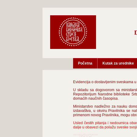
Početna
Kutak za urednike
Evidencija o dostavljenim sveskama u D
U skladu sa dogovorom sa ministarst
Repozitorijum Narodne biblioteke Srb
domaćih naučnih časopisa.
Ministarstvo nadležno za nauku dono
izdavaštva, u okviru Pravilnika se na
primenom novog Pravilnika, mogu obrat
Usled čestih pitanja i nedoumica oba
dalje u obavezi da polažu sveske svoj
****NOVO****