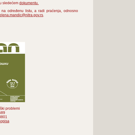
i u sledećem
dokumentu.
a na određenu listu, a radi praćenja, odnosno
jelena.mandic@nitra.gov.rs
.
ški problemi
589
8801
sopisa