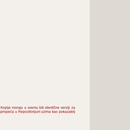
Kopije moraju u svemu biti identične verziji za
prispeća u Repozitorijum uzima kao pokazatelj