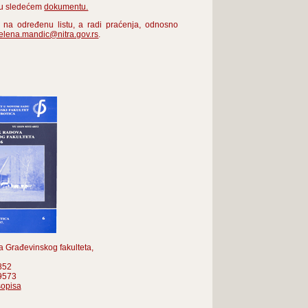
i u sledećem
dokumentu.
a na određenu listu, a radi praćenja, odnosno
jelena.mandic@nitra.gov.rs
.
a Građevinskog fakulteta,
852
9573
sopisa