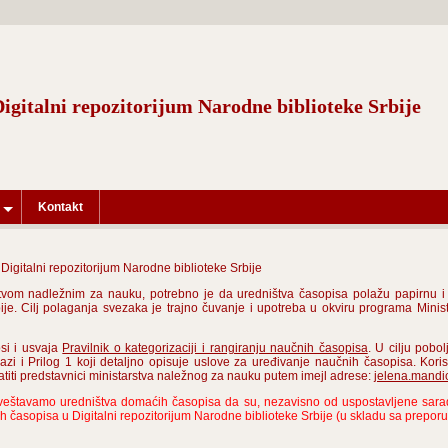
Digitalni repozitorijum Narodne biblioteke Srbije
Kontakt
igitalni repozitorijum Narodne biblioteke Srbije
vom nadležnim za nauku, potrebno je da uredništva časopisa polažu papirnu i e
ije. Cilj polaganja svezaka je trajno čuvanje i upotreba u okviru programa Minis
si i usvaja
Pravilnik o kategorizaciji i rangiranju naučnih časopisa
. U cilju pob
lazi i Prilog 1 koji detaljno opisuje uslove za uređivanje naučnih časopisa. Koris
iti predstavnici ministarstva naležnog za nauku putem imejl adrese:
jelena.mandi
veštavamo uredništva domaćih časopisa da su, nezavisno od uspostavljene sarad
ih časopisa u Digitalni repozitorijum Narodne biblioteke Srbije (u skladu sa prepo