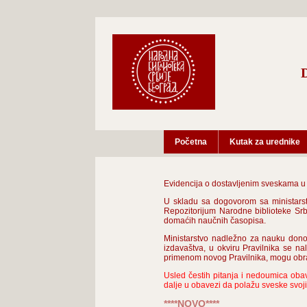
Početna
Kutak za urednike
Evidencija o dostavljenim sveskama u D
U skladu sa dogovorom sa ministarst
Repozitorijum Narodne biblioteke Srb
domaćih naučnih časopisa.
Ministarstvo nadležno za nauku dono
izdavaštva, u okviru Pravilnika se na
primenom novog Pravilnika, mogu obrat
Usled čestih pitanja i nedoumica oba
dalje u obavezi da polažu sveske svoj
****NOVO****