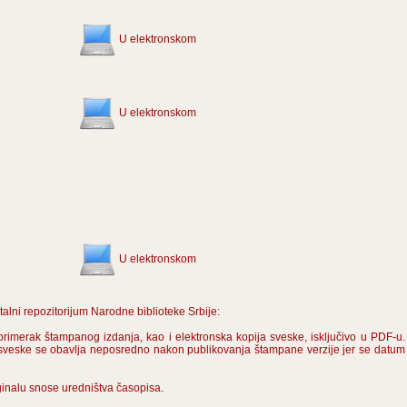
U elektronskom
U elektronskom
U elektronskom
alni repozitorijum Narodne biblioteke Srbije:
imerak štampanog izdanja, kao i elektronska kopija sveske, isključivo u PDF-u. 
sveske se obavlja neposredno nakon publikovanja štampane verzije jer se datum 
ginalu snose uredništva časopisa.