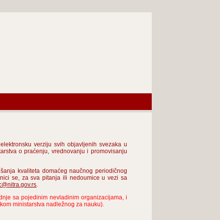
lektronsku verziju svih objavljenih svezaka u
tarstva o praćenju, vrednovanju i promovisanju
oljšanja kvaliteta domaćeg naučnog periodičnog
nici se, za sva pitanja ili nedoumice u vezi sa
c@nitra.gov.rs
.
nje sa pojedinim nevladinim organizacijama, i
rukom ministarstva nadležnog za nauku).