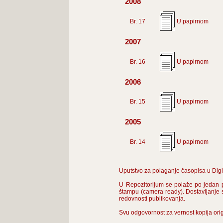
2008
Br. 17
U papirnom
2007
Br. 16
U papirnom
2006
Br. 15
U papirnom
2005
Br. 14
U papirnom
Uputstvo za polaganje časopisa u Digit
U Repozitorijum se polaže po jedan pr
štampu (camera ready). Dostavljanje 
redovnosti publikovanja.
Svu odgovornost za vernost kopija ori