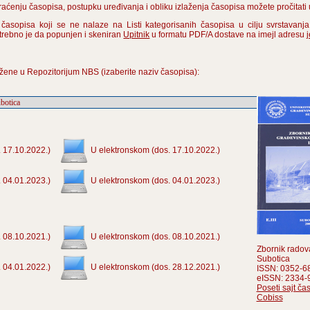
praćenju časopisa, postupku uređivanja i obliku izlaženja časopisa možete pročitat
 časopisa koji se ne nalaze na Listi kategorisanih časopisa u cilju svrstavanj
otrebno je da popunjen i skeniran
Upitnik
u formatu PDF/A dostave na imejl adresu
žene u Repozitorijum NBS (izaberite naziv časopisa):
 17.10.2022.)
U elektronskom (dos. 17.10.2022.)
 04.01.2023.)
U elektronskom (dos. 04.01.2023.)
 08.10.2021.)
U elektronskom (dos. 08.10.2021.)
Zbornik radov
Subotica
 04.01.2022.)
U elektronskom (dos. 28.12.2021.)
ISSN: 0352-6
eISSN: 2334-
Poseti sajt ča
Cobiss