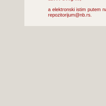
a elektronski istim putem 
repozitorijum@nb.rs.