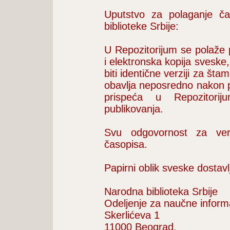
Uputstvo za polaganje čas
biblioteke Srbije:
U Repozitorijum se polaže
i elektronska kopija sveske
biti identične verziji za š
obavlja neposredno nakon p
prispeća u Repozitori
publikovanja.
Svu odgovornost za vern
časopisa.
Papirni oblik sveske dostav
Narodna biblioteka Srbije
Odeljenje za naučne informa
Skerlićeva 1
11000 Beograd,