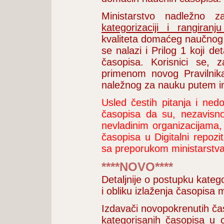
Ministarstvo nadležno
kategorizaciji i rangiran
kvaliteta domaćeg naučnog p
se nalazi i Prilog 1 koji d
časopisa. Korisnici se, 
primenom novog Pravilnika
naležnog za nauku putem i
Usled čestih pitanja i ne
časopisa da su, nezavisno
nevladinim organizacijama,
časopisa u Digitalni repozi
sa preporukom ministarstv
****NOVO****
Detaljnije o postupku kateg
i obliku izlaženja časopisa
Izdavači novopokrenutih časo
kategorisanih časopisa u c